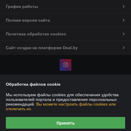
График работы
Полная версия сайта
Политика обработки cookies
Сайт создан на платформе Deal.by
Информация для покупателя
Обработка файлов cookie
Юридическое лицо:
ИП Говоруха Андрей Васильевич
Мы используем файлы cookies для обеспечения удобства
Минская обл., Минский р-н, аг.Ждановичи, ул.Вокзальная, 29а
пользователей портала и предоставления персональных
рекомендаций.
Вы можете настроить файлы cookies или
Регистрационный номер ЕГР: 191373649
отключить их.
УНП: 191373649
Принять
Регистрационный орган: исполком минского р-на