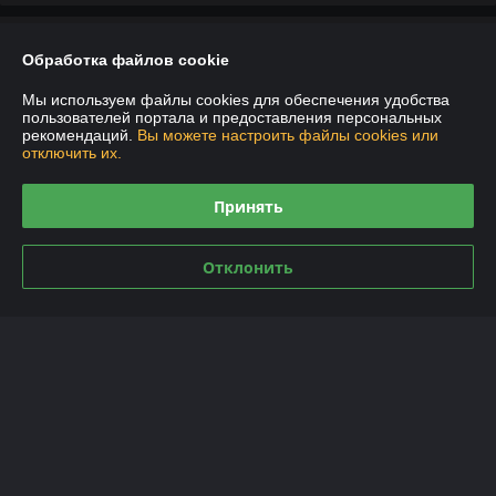
О нас
Обработка файлов cookie
Контакты
Мы используем файлы cookies для обеспечения удобства
пользователей портала и предоставления персональных
рекомендаций.
Вы можете настроить файлы cookies или
Доставка и оплата
отключить их.
График работы
Принять
Полная версия сайта
Отклонить
Политика обработки cookies
Сайт создан на платформе Deal.by
Информация для покупателя