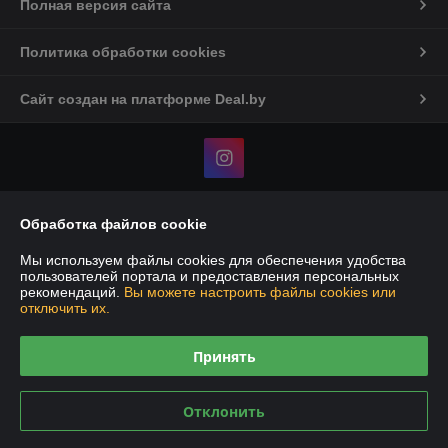
Полная версия сайта
Политика обработки cookies
Сайт создан на платформе Deal.by
Обработка файлов cookie
Информация для покупателя
Юридическое лицо:
ИП Говоруха Андрей Васильевич
Мы используем файлы cookies для обеспечения удобства
Минская обл., Минский р-н, аг.Ждановичи, ул.Вокзальная, 29а
пользователей портала и предоставления персональных
рекомендаций.
Вы можете настроить файлы cookies или
Регистрационный номер ЕГР: 191373649
отключить их.
УНП: 191373649
Принять
Регистрационный орган: исполком минского р-на
Дата регистрации компании: 31.01.2011
Отклонить
Ссылка на свидетельство/лицензию