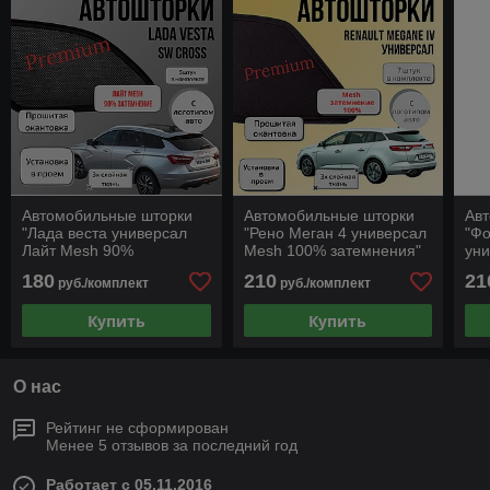
Автомобильные шторки
Автомобильные шторки
Ав
"Лада веста универсал
"Рено Меган 4 универсал
"Фо
Лайт Mesh 90%
Mesh 100% затемнения"
ун
затемнения"
зат
180
210
21
руб./комплект
руб./комплект
Купить
Купить
О нас
Рейтинг не сформирован
Менее 5 отзывов за последний год
Работает с 05.11.2016