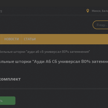
Минск, Бел
72
НОВОСТИ
СТАТЬИ
ильные шторки "ауди а6 с6 универсал 80% затемнения"
льные шторки "Ауди А6 С6 универсал 80% затемн
комплект
ть