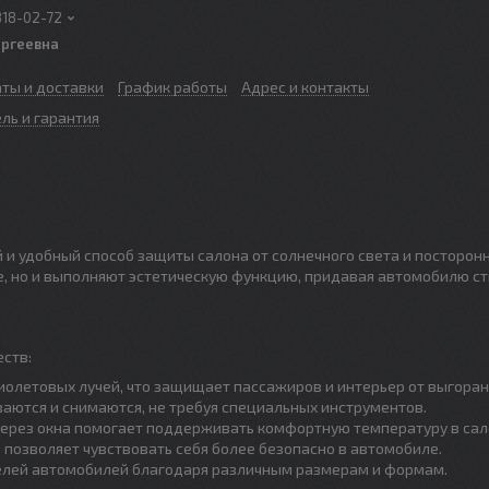
318-02-72
ергеевна
аты и доставки
График работы
Адрес и контакты
ль и гарантия
и удобный способ защиты салона от солнечного света и посторон
не, но и выполняют эстетическую функцию, придавая автомобилю с
ств:
иолетовых лучей, что защищает пассажиров и интерьер от выгоран
ваются и снимаются, не требуя специальных инструментов.
через окна помогает поддерживать комфортную температуру в сал
 позволяет чувствовать себя более безопасно в автомобиле.
делей автомобилей благодаря различным размерам и формам.