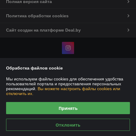
Полная версия сайта
Политика обработки cookies
Сайт создан на платформе Deal.by
Обработка файлов cookie
Информация для покупателя
Юридическое лицо:
ИП Говоруха Андрей Васильевич
Мы используем файлы cookies для обеспечения удобства
Минская обл., Минский р-н, аг.Ждановичи, ул.Вокзальная, 29а
пользователей портала и предоставления персональных
рекомендаций.
Вы можете настроить файлы cookies или
Регистрационный номер ЕГР: 191373649
отключить их.
УНП: 191373649
Принять
Регистрационный орган: исполком минского р-на
Дата регистрации компании: 31.01.2011
Отклонить
Ссылка на свидетельство/лицензию