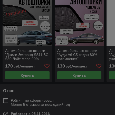
Автомобильные шторки
Автомобильные шторки
Ав
"Джили Эмгранд SS11 BG
"Ауди А6 С5 седан 80%
"Ау
S50 Лайт Mesh 90%
затемнения"
ун
затемнения"
зат
170
130
13
руб./комплект
руб./комплект
Купить
Купить
О нас
Рейтинг не сформирован
Менее 5 отзывов за последний год
Работает с 05.11.2016