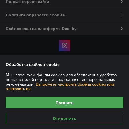
Полная версия сайта
Политика обработки cookies
Сайт создан на платформе Deal.by
Обработка файлов cookie
Информация для покупателя
Юридическое лицо:
ИП Говоруха Андрей Васильевич
Мы используем файлы cookies для обеспечения удобства
Минская обл., Минский р-н, аг.Ждановичи, ул.Вокзальная, 29а
пользователей портала и предоставления персональных
рекомендаций.
Вы можете настроить файлы cookies или
Регистрационный номер ЕГР: 191373649
отключить их.
УНП: 191373649
Принять
Регистрационный орган: исполком минского р-на
Дата регистрации компании: 31.01.2011
Отклонить
Ссылка на свидетельство/лицензию