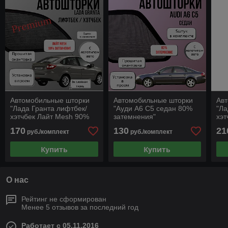
Автомобильные шторки
Автомобильные шторки
Ав
"Лада Гранта лифтбек/
"Ауди А6 С5 седан 80%
"Ла
хэтчбек Лайт Mesh 90%
затемнения"
хэт
затемнения"
зат
170
130
21
руб./комплект
руб./комплект
Купить
Купить
О нас
Рейтинг не сформирован
Менее 5 отзывов за последний год
Работает с 05.11.2016