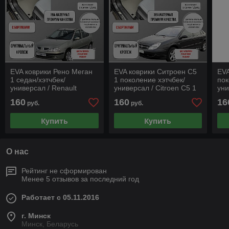
EVA коврики Рено Меган
EVA коврики Ситроен C5
EVA
1 седан/хэтчбек/
1 поколение хэтчбек/
пок
универсал / Renault
универсал / Citroen C5 1
уни
Megan 1 седан/хэтчбек/
поколение хэтчбек/
1 п
160
160
16
руб.
руб.
универсал "С бортиками"
универсал "С бортиками"
уни
Купить
Купить
О нас
Рейтинг не сформирован
Менее 5 отзывов за последний год
Работает с 05.11.2016
г. Минск
Минск, Беларусь