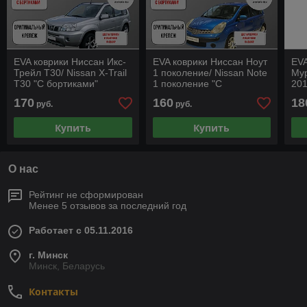
EVA коврики Ниссан Икс-
EVA коврики Ниссан Ноут
EVA
Трейл Т30/ Nissan X-Trail
1 поколение/ Nissan Note
Мур
T30 "С бортиками"
1 поколение "С
201
бортиками"
пок
170
160
18
руб.
руб.
бор
Купить
Купить
О нас
Рейтинг не сформирован
Менее 5 отзывов за последний год
Работает с 05.11.2016
г. Минск
Минск, Беларусь
Контакты