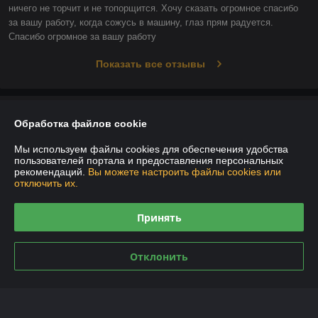
ничего не торчит и не топорщится. Хочу сказать огромное спасибо 
за вашу работу, когда сожусь в машину, глаз прям радуется. 
Спасибо огромное за вашу работу
Показать все отзывы
О нас
Обработка файлов cookie
Контакты
Мы используем файлы cookies для обеспечения удобства
пользователей портала и предоставления персональных
рекомендаций.
Вы можете настроить файлы cookies или
Доставка и оплата
отключить их.
График работы
Принять
Полная версия сайта
Отклонить
Политика обработки cookies
Сайт создан на платформе Deal.by