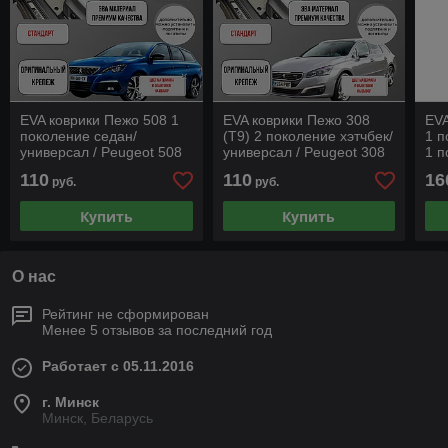
EVA коврики Пежо 508 1
EVA коврики Пежо 308
EVA
поколение седан/
(Т9) 2 поколение хэтчбек/
1 п
универсал / Peugeot 508
универсал / Peugeot 308
1 п
1 поколение седан/
(Т9) 2 поколение
бор
110
110
16
руб.
руб.
универсал "Стандарт"
"Стандарт"
Купить
Купить
О нас
Рейтинг не сформирован
Менее 5 отзывов за последний год
Работает с 05.11.2016
г. Минск
Минск, Беларусь