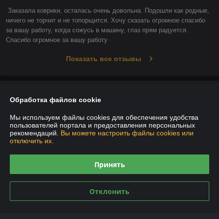
Заказала коврики, осталась очень довольна. Подошли как родные, 
ничего не торчит и не топорщится. Хочу сказать огромное спасибо 
за вашу работу, когда сожусь в машину, глаз прям радуется. 
Спасибо огромное за вашу работу
Показать все отзывы
О нас
Обработка файлов cookie
Контакты
Мы используем файлы cookies для обеспечения удобства
пользователей портала и предоставления персональных
рекомендаций.
Вы можете настроить файлы cookies или
Доставка и оплата
отключить их.
График работы
Принять
Полная версия сайта
Отклонить
Политика обработки cookies