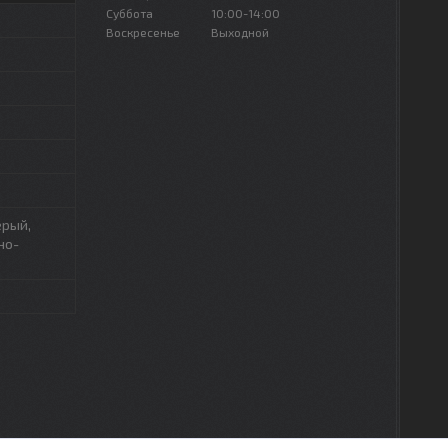
Суббота
10:00-14:00
Воскресенье
Выходной
ерый,
но-