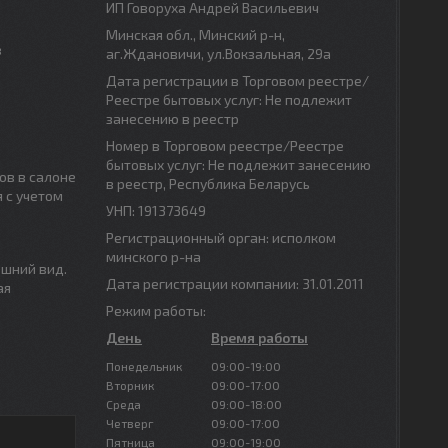
ИП Говоруха Андрей Васильевич
Минская обл., Минский р-н,
в
аг.Ждановичи, ул.Вокзальная, 29а
Дата регистрации в Торговом реестре/
Реестре бытовых услуг: Не подлежит
занесению в реестр
Номер в Торговом реестре/Реестре
бытовых услуг: Не подлежит занесению
ов в салоне
в реестр, Республика Беларусь
 с учетом
УНП: 191373649
Регистрационный орган: исполком
минского р-на
ешний вид.
Дата регистрации компании: 31.01.2011
ая
Режим работы:
День
Время работы
Понедельник
09:00-19:00
Вторник
09:00-17:00
Среда
09:00-18:00
Четверг
09:00-17:00
Пятница
09:00-19:00