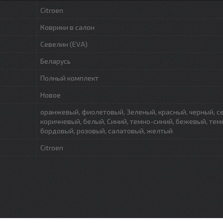
Citroen
Коврики в салон
Севелин (EVA)
Беларусь
Полный комплект
Новое
оранжевый, фиолетовый, Зеленый, красный, черный, с
коричневый, белый, Синий, темно-синий, бежевый, тем
бордовый, розовый, салатовый, желтый
Citroen