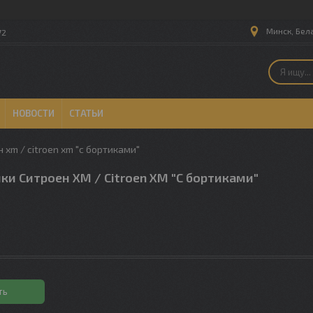
Минск, Бел
72
НОВОСТИ
СТАТЬИ
 xm / citroen xm "с бортиками"
ки Ситроен XM / Citroen XM "С бортиками"
ть