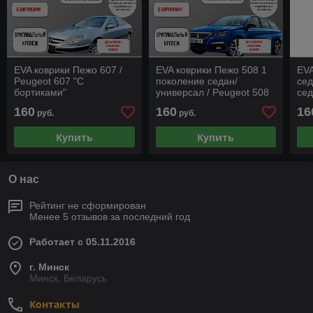
EVA коврики Пежо 607 /
EVA коврики Пежо 508 1
EVA
Peugeot 607 "С
поколение седан/
сед
бортиками"
универсал / Peugeot 508
сед
1 поколение седан/
160
160
16
руб.
руб.
универсал "С бортиками"
Купить
Купить
О нас
Рейтинг не сформирован
Менее 5 отзывов за последний год
Работает с 05.11.2016
г. Минск
Минск, Беларусь
Контакты