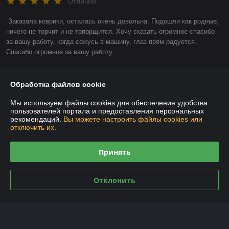
Отлично
Заказала коврики, осталась очень довольна. Подошли как родные, 
ничего не торчит и не топорщится. Хочу сказать огромное спасибо 
за вашу работу, когда сожусь в машину, глаз прям радуется. 
Спасибо огромное за вашу работу
Показать все отзывы
Обработка файлов cookie
Мы используем файлы cookies для обеспечения удобства
О нас
пользователей портала и предоставления персональных
рекомендаций.
Вы можете настроить файлы cookies или
отключить их.
Контакты
Принять
Доставка и оплата
График работы
Отклонить
Полная версия сайта
Политика обработки cookies