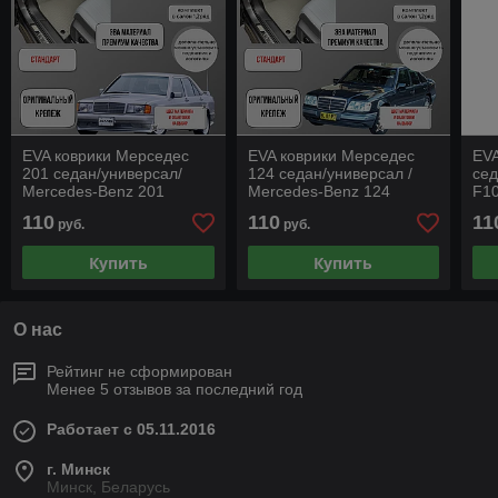
EVA коврики Мерседес
EVA коврики Мерседес
EVA
201 седан/универсал/
124 седан/универсал /
сед
Mercedes-Benz 201
Mercedes-Benz 124
F10
седан/универсал
седан/универсал
Ста
110
110
11
руб.
руб.
"Стандарт"
"Стандарт"
Купить
Купить
О нас
Рейтинг не сформирован
Менее 5 отзывов за последний год
Работает с 05.11.2016
г. Минск
Минск, Беларусь