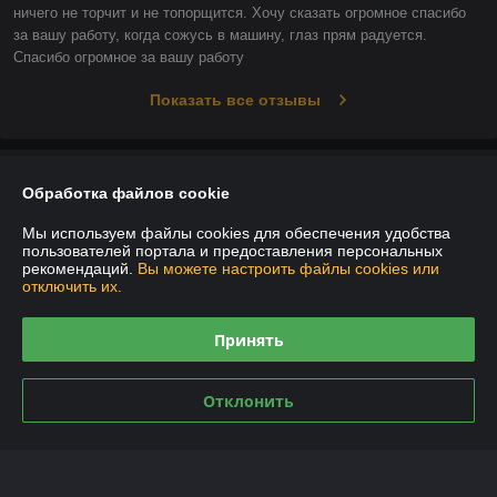
ничего не торчит и не топорщится. Хочу сказать огромное спасибо 
за вашу работу, когда сожусь в машину, глаз прям радуется. 
Спасибо огромное за вашу работу
Показать все отзывы
О нас
Обработка файлов cookie
Контакты
Мы используем файлы cookies для обеспечения удобства
пользователей портала и предоставления персональных
рекомендаций.
Вы можете настроить файлы cookies или
Доставка и оплата
отключить их.
График работы
Принять
Полная версия сайта
Отклонить
Политика обработки cookies
Сайт создан на платформе Deal.by