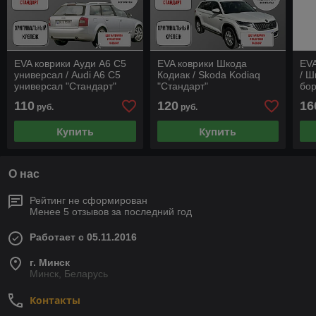
EVA коврики Ауди A6 C5
EVA коврики Шкода
EVA
универсал / Audi A6 C5
Кодиак / Skoda Kodiaq
/ Ш
универсал "Стандарт"
"Стандарт"
бор
110
120
16
руб.
руб.
Купить
Купить
О нас
Рейтинг не сформирован
Менее 5 отзывов за последний год
Работает с 05.11.2016
г. Минск
Минск, Беларусь
Контакты