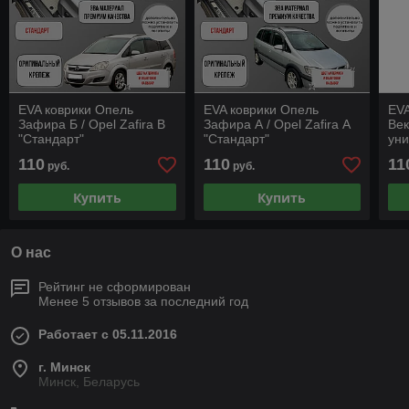
EVA коврики Опель
EVA коврики Опель
EVA
Зафира Б / Opel Zafira B
Зафира А / Opel Zafira А
Век
"Стандарт"
"Стандарт"
уни
сед
110
110
11
руб.
руб.
"Ст
Купить
Купить
О нас
Рейтинг не сформирован
Менее 5 отзывов за последний год
Работает с 05.11.2016
г. Минск
Минск, Беларусь