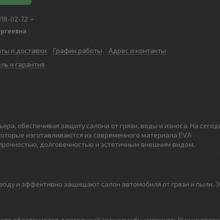
318-02-72
ергеевна
аты и доставки
График работы
Адрес и контакты
ль и гарантия
ра, обеспечивая защиту салона от грязи, воды и износа. На сего
которые изготавливаются из современного материала EVA
 прочностью, долговечностью и эстетичным внешним видом.
 воду и эффективно защищают салон автомобиля от грязи и пыли. Э
что обеспечивает длительный срок службы ковриков. Они не треск