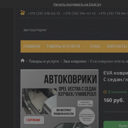
Начать продавать на Deal.by
+375 (29) 318-02-72
+375 (29) 794-41-13
+375 (29) 779-64-
автошторки
ГЛАВНАЯ
ТОВАРЫ И УСЛУГИ
О НАС
КОНТАКТЫ
Товары и услуги
Эва коврики
Eva коврики опель 
EVA коври
С седан/
В наличии
160
руб.
Купи