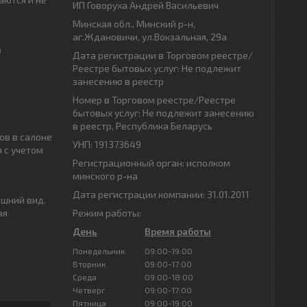
ИП Говоруха Андрей Васильевич
Минская обл., Минский р-н,
аг.Ждановичи, ул.Вокзальная, 29а
в
Дата регистрации в Торговом реестре/
Реестре бытовых услуг: Не подлежит
занесению в реестр
Номер в Торговом реестре/Реестре
бытовых услуг: Не подлежит занесению
в реестр, Республика Беларусь
ов в салоне
УНП: 191373649
 с учетом
Регистрационный орган: исполком
минского р-на
Дата регистрации компании: 31.01.2011
ешний вид.
ая
Режим работы:
День
Время работы
Понедельник
09:00-19:00
Вторник
09:00-17:00
Среда
09:00-18:00
Четверг
09:00-17:00
Пятница
09:00-19:00