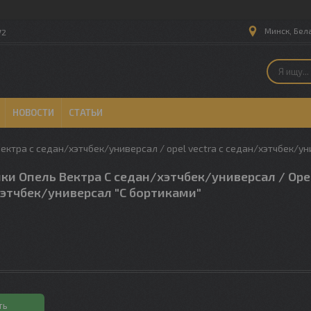
Минск, Бел
72
НОВОСТИ
СТАТЬИ
вектра с седан/хэтчбек/универсал / opel vectra с седан/хэтчбек/у
ки Опель Вектра С седан/хэтчбек/универсал / Opel
хэтчбек/универсал "С бортиками"
ть