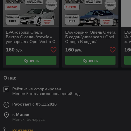
EVA коврики Опель
EVA коврики Опель Омега
EVA
Вектра С седан/хэтчбек/
Б седан/универсал / Opel
Инс
универсал / Opel Vectra С
Omega B седан/
хэт
седан/хэтчбек/универсал
универсал "С бортиками"
Ins
160
160
16
руб.
руб.
"С бортиками"
уни
Купить
Купить
О нас
Рейтинг не сформирован
Менее 5 отзывов за последний год
Работает с 05.11.2016
г. Минск
Минск, Беларусь
Контакты