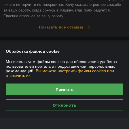
ничего не торчит и не топорщится. Хочу сказать огромное спасибо 
за вашу работу, когда сожусь в машину, глаз прям радуется. 
Спасибо огромное за вашу работу
Показать все отзывы
О нас
Обработка файлов cookie
Контакты
Мы используем файлы cookies для обеспечения удобства
пользователей портала и предоставления персональных
рекомендаций.
Вы можете настроить файлы cookies или
Доставка и оплата
отключить их.
График работы
Принять
Полная версия сайта
Отклонить
Политика обработки cookies
Сайт создан на платформе Deal.by