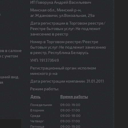
ИП Говоруха Андрей Васильевич
Минская обл., Минский р-н,
в
аг.Ждановичи, ул.Вокзальная, 29а
Дата регистрации в Торговом реестре/
Реестре бытовых услуг: Не подлежит
занесению в реестр
Номер в Торговом реестре/Реестре
бытовых услуг: Не подлежит занесению
ов в салоне
в реестр, Республика Беларусь
 с учетом
УНП: 191373649
Регистрационный орган: исполком
минского р-на
ешний вид.
Дата регистрации компании: 31.01.2011
ая
Режим работы:
День
Время работы
Понедельник
09:00-19:00
Вторник
09:00-17:00
Среда
09:00-18:00
Четверг
09:00-17:00
Пятница
09:00-19:00