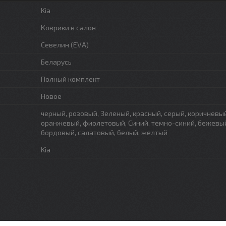
Kia
Коврики в салон
Севелин (EVA)
Беларусь
Полный комплект
Новое
черный, розовый, Зеленый, красный, серый, коричневый
оранжевый, фиолетовый, Синий, темно-синий, бежевый
бордовый, салатовый, белый, желтый
Kia