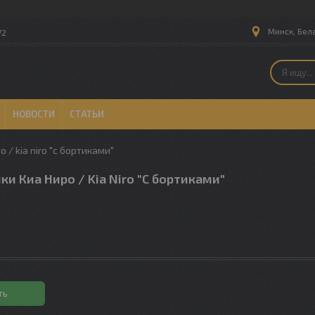
Минск, Бел
72
НОВОСТИ
СТАТЬИ
 / kia niro "с бортиками"
ки Киа Ниро / Kia Niro "С бортиками"
ть