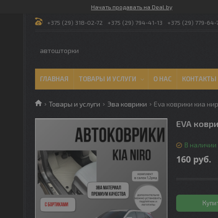
Начать продавать на Deal.by
+375 (29) 318-02-72
+375 (29) 794-41-13
+375 (29) 779-64-
автошторки
ГЛАВНАЯ
ТОВАРЫ И УСЛУГИ
О НАС
КОНТАКТЫ
Товары и услуги
Эва коврики
Eva коврики киа ниро
EVA коври
В наличии
160
руб.
Купи