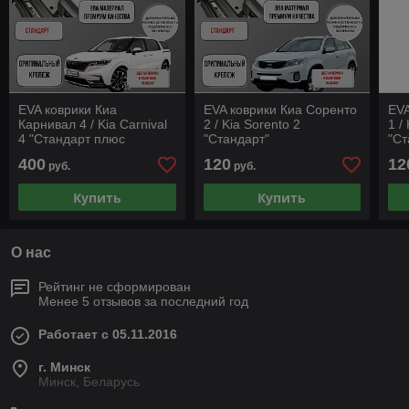
EVA коврики Киа
EVA коврики Киа Соренто
EVA
Карнивал 4 / Kia Carnival
2 / Kia Sorento 2
1 /
4 "Стандарт плюс
"Стандарт"
"Ст
Багажник"
400
120
12
руб.
руб.
Купить
Купить
О нас
Рейтинг не сформирован
Менее 5 отзывов за последний год
Работает с 05.11.2016
г. Минск
Минск, Беларусь