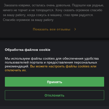
Заказала коврики, осталась очень довольна. Подошли как родные, 
ничего не торчит и не топорщится. Хочу сказать огромное спасибо 
за вашу работу, когда сожусь в машину, глаз прям радуется. 
Спасибо огромное за вашу работу
Показать все отзывы
О нас
Обработка файлов cookie
Контакты
Мы используем файлы cookies для обеспечения удобства
пользователей портала и предоставления персональных
рекомендаций.
Вы можете настроить файлы cookies или
Доставка и оплата
отключить их.
График работы
Принять
Полная версия сайта
Отклонить
Политика обработки cookies