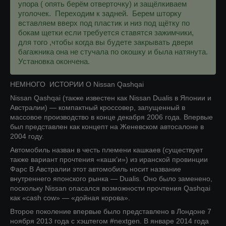
упора ( опять берём отверточку) и защёлкиваем
уголочек. Переходим к задней. Берем шторку
вставляем вверх под пластик и низ под щётку по
бокам щетки если требуется ставятся зажимчики,
для того ,чтобы когда вы будете закрывать двери
багажника она не стучала по окошку и была натянута.
Установка окончена.
НЕМНОГО ИСТОРИИ О Nissan Qashqai
Nissan Qashqai (также известен как Nissan Dualis в Японии и
Австралии) — компактный кроссовер, запущенный в
массовое производство в конце декабря 2006 года. Впервые
был представлен как концепт на Женевском автосалоне в
2004 году.
Автомобиль назван в честь племени кашкаев (существует
также вариант прочтения «кашк’и») из иранской провинции
Фарс В Австралии этот автомобиль носит название
внутреннего японского рынка — Dualis. Оно было заменено,
поскольку Nissan опасался возможности прочтения Qashqai
как «cash cow» — «дойная корова».
Второе поколение впервые было представлено в Лондоне 7
ноября 2013 года с хэштегом #nextgen. В январе 2014 года