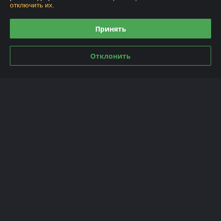
отключить их.
График работы
Принять
Полная версия сайта
Отклонить
Политика обработки cookies
Сайт создан на платформе Deal.by
Информация для покупателя
Юридическое лицо:
ИП Говоруха Андрей Васильевич
Минская обл., Минский р-н, аг.Ждановичи, ул.Вокзальная, 29а
Регистрационный номер ЕГР: 191373649
УНП: 191373649
Регистрационный орган: исполком минского р-на