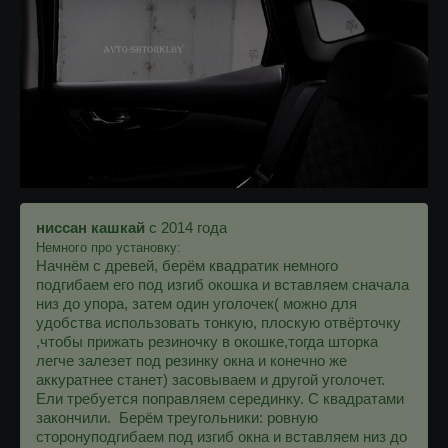
ниссан кашкай
с 2014 года
Немного про установку:
Начнём с древей, берём квадратик немного
подгибаем его под изгиб окошка и вставляем сначала
низ до упора, затем один уголочек( можно для
удобства использовать тонкую, плоскую отвёрточку
,чтобы прижать резиночку в окошке,тогда шторка
легче залезет под резинку окна и конечно же
аккуратнее станет) засовываем и другой уголочет.
Ели требуется поправляем серединку. С квадратами
закончили.
Берём треугольники: ровную
сторонуподгибаем под изгиб окна и вставляем низ до